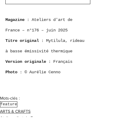
Magazine
 : Ateliers d'art de 
France – n°176 – juin 2025
Titre original
 : Mytilula, rideau 
à basse émissivité thermique
Version originale
 : Français
Photo
 : © Aurélie Cenno
Mots-clés :
feature
ARTS & CRAFTS
Ateliers d'art de France
Presse